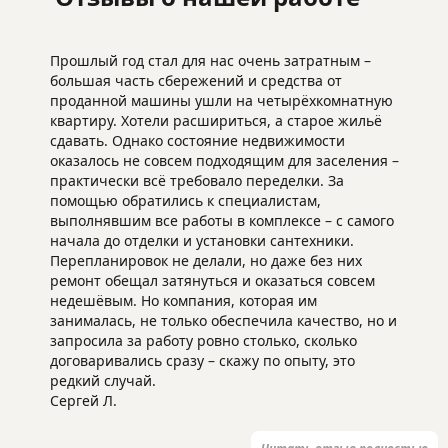
Прошлый год стал для нас очень затратным –
большая часть сбережений и средства от
проданной машины ушли на четырёхкомнатную
квартиру. Хотели расшириться, а старое жильё
сдавать. Однако состояние недвижимости
оказалось не совсем подходящим для заселения –
Звон
практически всё требовало переделки. За
помощью обратились к специалистам,
(83
выполнявшим все работы в комплексе – с самого
42
начала до отделки и установки сантехники.
83
Перепланировок не делали, но даже без них
9
ремонт обещал затянуться и оказаться совсем
недешёвым. Но компания, которая им
занималась, не только обеспечила качество, но и
запросила за работу ровно столько, сколько
chu
договаривались сразу – скажу по опыту, это
remont@y
редкий случай.
Сергей Л.